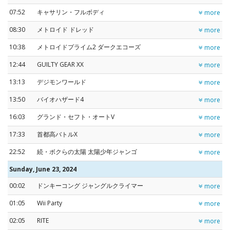
07:52
キャサリン・フルボディ
more
08:30
メトロイド ドレッド
more
10:38
メトロイドプライム2 ダークエコーズ
more
12:44
GUILTY GEAR XX
more
13:13
デジモンワールド
more
13:50
バイオハザード4
more
16:03
グランド・セフト・オートV
more
17:33
首都高バトルX
more
22:52
続・ボクらの太陽 太陽少年ジャンゴ
more
Sunday, June 23, 2024
00:02
ドンキーコング ジャングルクライマー
more
01:05
Wii Party
more
02:05
RITE
more