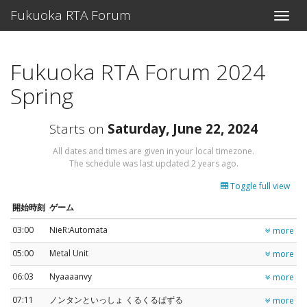
Fukuoka RTA Forum
Toggle
naviga
Fukuoka RTA Forum 2024
Spring
Starts on
Saturday, June 22, 2024
All dates and times are given in your local timezone.
The schedule was last updated
2 years ago
.
Toggle full view
開始時刻
ゲーム
03:00
NieR:Automata
more
05:00
Metal Unit
more
06:03
Nyaaaanvy
more
07:11
ノンタンといっしょ くるくるぱずる
more