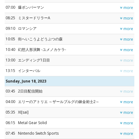
07:00
爆ボンバーマン
more
08:25
ミスタードリラーA
more
09:10
ロマンシア
more
10:05
街へいこうよどうぶつの森
more
10:40
幻想人形演舞 -ユメノカケラ-
more
13:00
エンディング1日目
more
13:15
インターバル
more
Sunday, June 18, 2023
03:45
2日目配信開始
more
04:00
エリーのアトリエ ～ザールブルグの錬金術士2～
more
05:35
XI[sai]
more
06:15
Metal Gear Solid
more
07:45
Nintendo Switch Sports
more