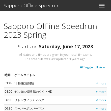
Sapporo Offline Speedrun
Toggle
naviga
Sapporo Offline Speedrun
2023 Spring
Starts on
Saturday, June 17, 2023
All dates and times are given in your local timezone.
The schedule was last updated
3 years ago
.
Toggle full view
時間
ゲームタイトル
03:45
1日目配信開始
more
04:00
ゼルダの伝説 風のタクトHD
more
06:00
リトルウィッチノベタ
more
06:30
スーパーボンバーマン
more