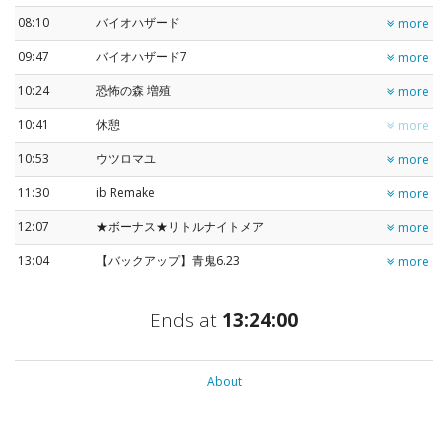
08:10
バイオハザード
more
09:47
バイオハザード7
more
10:24
恐怖の森 増殖
more
10:41
休憩
more
10:53
ウツロマユ
more
11:30
ib Remake
more
12:07
★ボーナス★リトルナイトメア
more
13:04
【バックアップ】青鬼6.23
more
Ends at
13:24:00
About