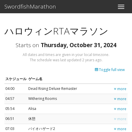
SwordfishMarathon
Toggle
naviga
ハロウィンRTAマラソン
Starts on
Thursday, October 31, 2024
All dates and times are given in your local timezone.
The schedule was last updated
2 years ago
.
Toggle full view
スケジュール
ゲーム名
04:00
Dead Rising Deluxe Remaster
more
04:57
Withering Rooms
more
05:54
Alisa
more
06:51
休憩
more
07:03
バイオハザード2
more